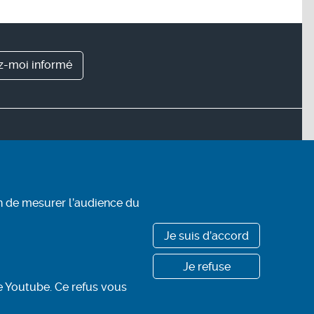
z-moi informé
Renseignements
Pour plus d’informations par
téléphone
n de mesurer l’audience du
(Service & appel
0800 00 18 18
gratuits)
Horaires : 7 h à 20 h
Je suis d’accord
ACCEO, solution d’accessibil
Je refuse
et
e Youtube. Ce refus vous