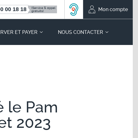
(Service & appel
0 00 18 18
Mon compte
Mon compte
gratuits)
ACCEO, solution d’accessibil
RVER ET PAYER
NOUS CONTACTER
é le Pam
let 2023