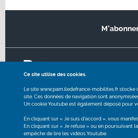
M’abonner 
Plan du s
Découv
Ce site utilise des cookies.
M’inscri
Prépare
Le site www.pam.iledefrance-mobilites.fr stocke 
Réserve
site. Ces données de navigation sont anonymisée
Nous co
Un cookie Youtube est également déposé pour vous
En cliquant sur « Je suis d’accord », vous manif
En cliquant sur « Je refuse » ou en poursuivant 
empêche de lire les vidéos Youtube.