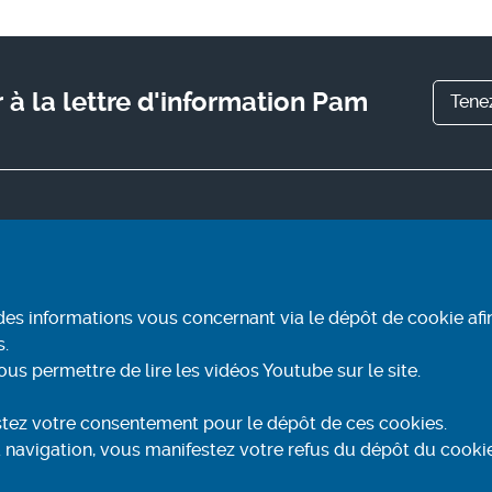
à la lettre d'information Pam
Tene
ite
Informez-vous
rir Pam
Contact
re
Conditions générales
d'utilisation
r mon trajet
des informations vous concernant via le dépôt de cookie afi
Mentions légales
r et payer
s.
Aide et accessibilité
ntacter
 permettre de lire les vidéos Youtube sur le site.
Accessibilité : partiellement
conforme
estez votre consentement pour le dépôt de ces cookies.
Politique de confidentialité 
la navigation, vous manifestez votre refus du dépôt du cooki
cookies
Plan du site