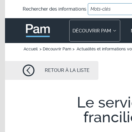
Rechercher
des informations
PAM - un service Île-de-France 
DÉCOUVRIR PAM
Accueil
Découvrir Pam
Actualités et informations v
Fil d'Ariane
RETOUR À LA LISTE
Le serv
francil