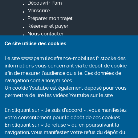
Découvrir Pam
M’inscrire
Préparer mon trajet
Réserver et payer
Nous contacter
Ce site utilise des cookies.
Informez-vous
Le site www.pam.iledefrance-mobilites.fr stocke des
Contact
informations vous concernant via le dépôt de cookie
Conditions générales d'utilisation
afin de mesurer l’audience du site. Ces données de
Mentions légales
navigation sont anonymisées.
Aide et accessibilité
Un cookie Youtube est également déposé pour vous
Accessibilité : partiellement conforme
permettre de lire les vidéos Youtube sur le site.
Politique de confidentialité et cookies
Plan du site
En cliquant sur « Je suis d’accord », vous manifestez
Recherche
votre consentement pour le dépôt de ces cookies.
En cliquant sur « Je refuse » ou en poursuivant la
navigation, vous manifestez votre refus du dépôt du
Renseignements