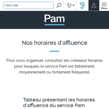
Rechercher
Renseignements
Mon co
ACCEO, solution
Menu
PAM - un service Île-de
Nos horaires d'affluence
Pour vous organiser, consultez les créneaux horaires
pour lesquels le service Pam est faiblement,
moyennement ou fortement fréquenté.
Tableau présentant les horaires
d'affluence du service Pam