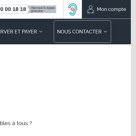
(Service & appel
0 00 18 18
Mon compte
Mon compte
gratuits)
ACCEO, solution d’accessibil
RVER ET PAYER
NOUS CONTACTER
bles à tous ?