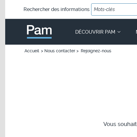
Rechercher
des informations
PAM - un service Île-de-France 
DÉCOUVRIR PAM
Accueil
Nous contacter
Rejoignez-nous
Fil d'Ariane
Vous souhait