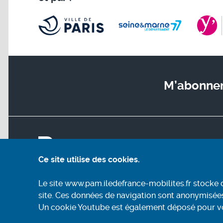
M’abonner 
Plan du s
Découv
Ce site utilise des cookies.
M’inscri
Prépare
Le site www.pam.iledefrance-mobilites.fr stocke 
Réserve
site. Ces données de navigation sont anonymisée
Nous co
Un cookie Youtube est également déposé pour vous