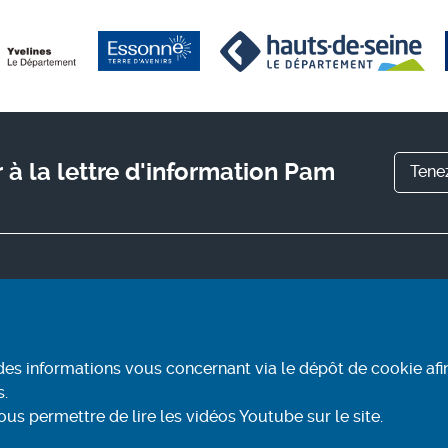
à la lettre d'information Pam
Tene
ite
Informez-vous
rir Pam
Contact
re
Conditions générales
d'utilisation
r mon trajet
des informations vous concernant via le dépôt de cookie afi
Mentions légales
r et payer
s.
Aide et accessibilité
ntacter
 permettre de lire les vidéos Youtube sur le site.
Accessibilité : partiellement