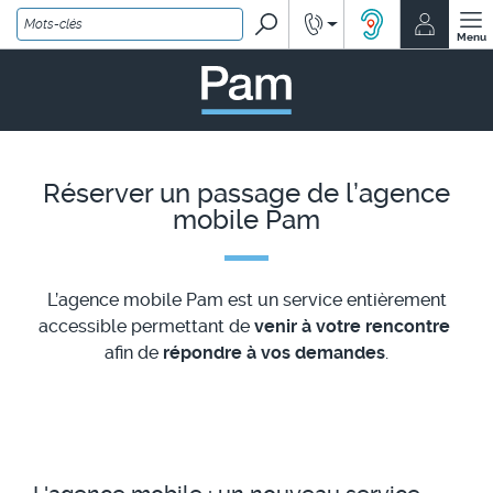
Rechercher
Renseignements
Mon co
ACCEO, solution
Menu
PAM - un service Île-de
Réserver un passage de l’agence
mobile Pam
L’agence mobile Pam est un service entièrement
accessible permettant de
venir à votre rencontre
afin de
répondre à vos demandes
.