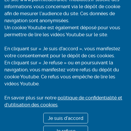
Contact
informations vous concernant via le dépôt de cookie
Conditions générales d'utilisation
afin de mesurer l’audience du site. Ces données de
Mentions légales
navigation sont anonymisées.
Aide et accessibilité
Un cookie Youtube est également déposé pour vous
Accessibilité : partiellement conforme
permettre de lire les vidéos Youtube sur le site.
Politique de confidentialité et cookies
Plan du site
En cliquant sur « Je suis d’accord », vous manifestez
Recherche
votre consentement pour le dépôt de ces cookies.
En cliquant sur « Je refuse » ou en poursuivant la
navigation, vous manifestez votre refus du dépôt du
Renseignements
cookie Youtube. Ce refus vous empêche de lire les
Pour plus d’informations par téléphone
vidéos Youtube.
0800 00 18 18
(Service & appel gratuits)
En savoir plus sur notre
politique de confidentialité et
Horaires : 7 h à 20 h
d'utilisation des cookies
.
ACCEO, solution d’accessibil
Je suis d’accord