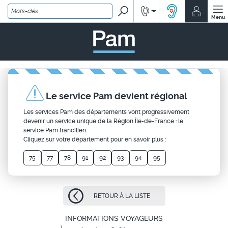
Rechercher
Renseignements
Mon co
ACCEO, solution
Menu
PAM - un service Île-de
Le service Pam devient régional
Les services Pam des départements vont progressivement
devenir un service unique de la Région Île-de-France : le
service Pam francilien.
Cliquez sur votre département pour en savoir plus :
75
77
78
91
92
93
94
95
RETOUR À LA LISTE
INFORMATIONS VOYAGEURS